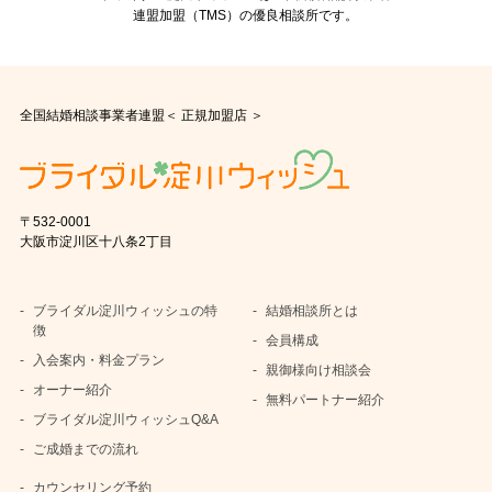
連盟加盟（TMS）の優良相談所です。
全国結婚相談事業者連盟＜ 正規加盟店 ＞
〒532-0001
大阪市淀川区十八条2丁目
ブライダル淀川ウィッシュの特
結婚相談所とは
徴
会員構成
入会案内・料金プラン
親御様向け相談会
オーナー紹介
無料パートナー紹介
ブライダル淀川ウィッシュQ&A
ご成婚までの流れ
カウンセリング予約