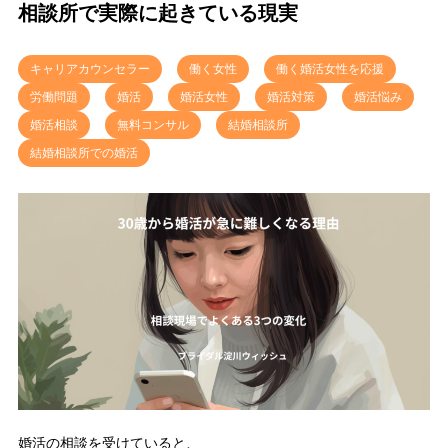
相談所で実際に起きている現実
キャリアカウンセラー
働く女性
働く婚活女性を応援
労働問題
婚活
婚活女性
婚活対策
婚活悩み
婚活相談
無料コンサル
結婚相談所
結婚相談所での婚活
婚活の相談を受けていると、